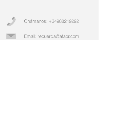
Chámanos:
+34988219292
Email:
recuerda@afaor.com
© 2021 Asociación de Familiares de
Enfermos de Alzheimer de Ourense
AFAOR
Rúa Chano Piñeiro, Nº 2, B
aixo,
32005 Ourense
Aviso Legal
Políticas de Privacidad
, y
Política
de Cookies
Área de Gerencia