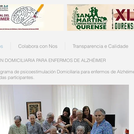
os
Colabora con Nos
Transparencia e Calidade
 DOMICILIARIA PARA ENFERMOS DE ALZHÉIMER
grama de psicoestimulación Domiciliaria para enfermos de Alzhéimer
das participantes.