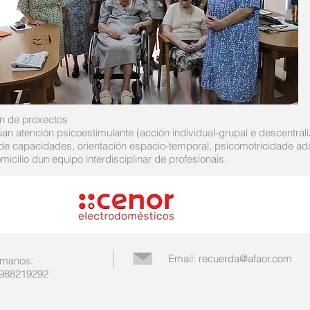
ón de proxectos
úan atención psicoestimulante (acción individual-grupal e descentral
de capacidades, orientación espacio-temporal, psicomotricidade ada
micilio dun equipo interdisciplinar de profesionais.
Email:
recuerda@afaor.com
manos:
988219292