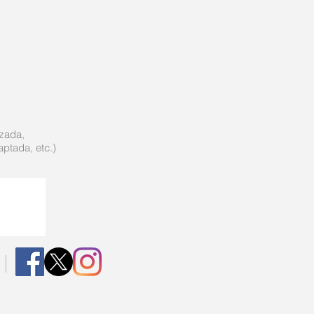
izada,
ptada, etc.)