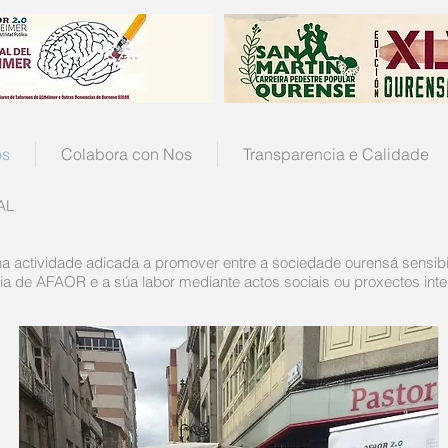
os
Colabora con Nos
Transparencia e Calidade
AL
a actividade adicada a promover entre a sociedade ourensá sensibil
a de AFAOR e a súa labor mediante actos sociais ou proxectos interi