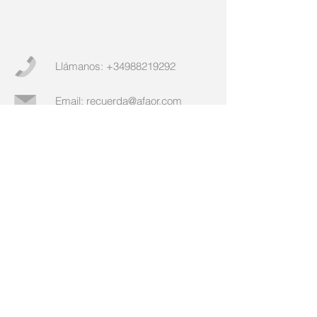
Llámanos:
+34988219292
Email:
recuerda@afaor.com
© 2021 Asociación de Familiares de
Enfermos de Alzhéimer de Ourense
AFAOR
Rúa Chano Piñeiro, Nº 2, Bajo, 32005
Ourense
Aviso Legal
Políticas de Privacidad
, y
Política
de Cookies
​Área de Gerencia